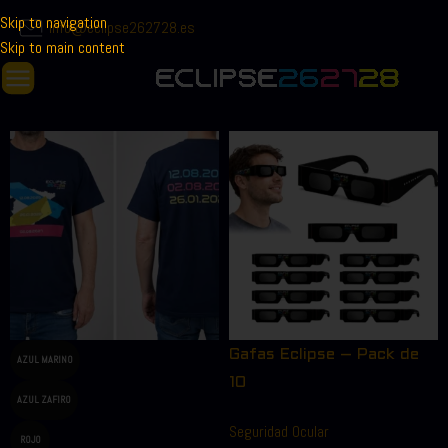
Skip to navigation
info@eclipse262728.es
Skip to main content
Gafas Eclipse – Pack de
AZUL MARINO
10
AZUL ZAFIRO
Seguridad Ocular
ROJO