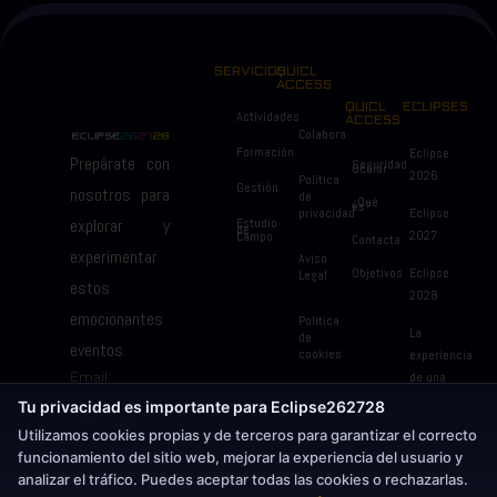
SERVICIOS
QUICL
ACCESS
QUICL
ECLIPSES
Actividades
ACCESS
Colabora
Formación
Eclipse
Prepárate con
Seguridad
Ocular
2026
Política
Gestión
nosotros para
de
¿Qué
es?
privacidad
Eclipse
explorar y
Estudio
de
2027
Campo
Contacta
experimentar
Aviso
Objetivos
Eclipse
Legal
estos
2028
emocionantes
Politica
La
de
eventos.
cookies
experiencia
Email:
de una
info@eclipse262728.es
Contratación
Totalidad
Tu privacidad es importante para Eclipse262728
Utilizamos cookies propias y de terceros para garantizar el correcto
Meteorology
funcionamiento del sitio web, mejorar la experiencia del usuario y
Alojamientos
analizar el tráfico. Puedes aceptar todas las cookies o rechazarlas.