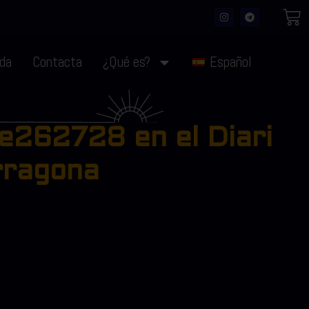
nda
Contacta
¿Qué es?
Español
se262728 en el Diari
rragona