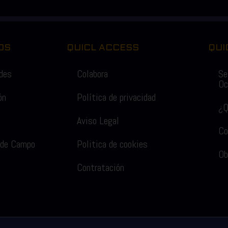
OS
QUICL ACCESS
QUI
ades
Colabora
Se
Oc
ón
Política de privacidad
¿Q
Aviso Legal
Co
 de Campo
Politica de cookies
Ob
Contratación