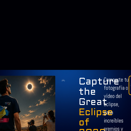
Comparte tu
Capture
fotografía o
the
vídeo del
Great
eclipse,
Eclipse
gana
increíbles
of
premios y